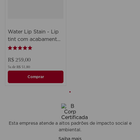
Water Lip Stain - Lip
tint com acabamento
matte, longa duração
e cobertura
R$
259
,
00
construível
5
R$
51
,
80
Comprar
Esta empresa atende a altos padrões de impacto social e
ambiental.
Saiba mais