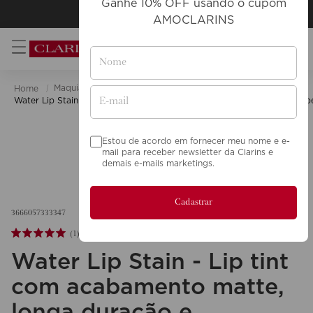
Ganhe 10% OFF usando o cupom
Frete grátis
acima de R$249
AMOCLARINS
0
Maquiagem
Lábios
Lip Tints
Water Lip Stain - Lip tint com acabamento matte, longa duração e cobe
Estou de acordo em fornecer meu nome e e-
mail para receber newsletter da Clarins e
demais e-mails marketings.
Cadastrar
3666057333347
(
1
)
Water Lip Stain - Lip tint
com acabamento matte,
longa duração e