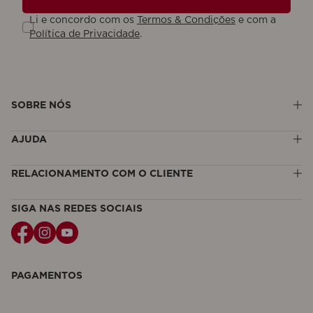
Li e concordo com os
Termos & Condições
e com a
Política de Privacidade
.
SOBRE NÓS
AJUDA
Ações Responsáveis
RELACIONAMENTO COM O CLIENTE
Política de Privacidade
Meus pedidos
Clarins & B Corp™
SIGA NAS REDES SOCIAIS
Política de Devolução
SAC: 0800 878 0160
Politica de Pagamento
sac_lojaonline@br.clarins.com
FAQ
Horário de Atendimento:
PAGAMENTOS
Segunda a sexta-feira: 08h30 às 12h e das 13h30 às 17h