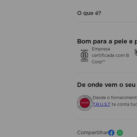
Tom de pele mais uniforme 
O que é?
Pele mais firme, densa e co
Efeito glow imediato e dur
Conforto o dia todo, sem re
Bom para a pele e 
Empresa
certificada com B
Corp™
De onde vem o seu
Desde o fornecimento
T.R.U.S.T
te conta tu
Compartilhar