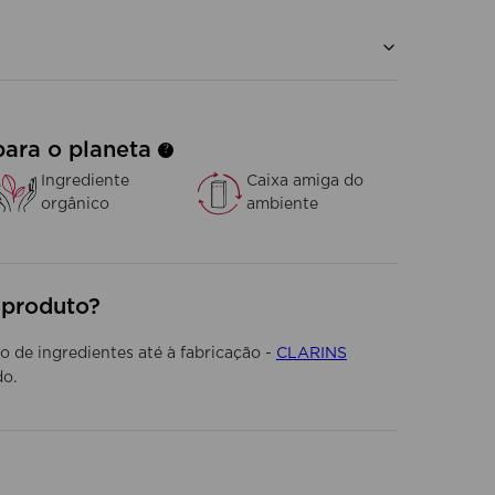
e luminoso
m contornos definidos
adouro
síduo oleoso
para o planeta
?
Ingrediente
Caixa amiga do
orgânico
ambiente
 produto?
 de ingredientes até à fabricação -
CLARINS
do.