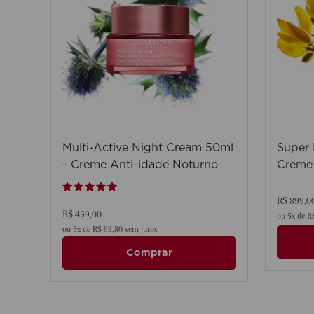
Multi-Active Night Cream 50ml
Super 
- Creme Anti-idade Noturno
Creme 
restau
R$
899
,
0
R$
469
,
00
ou
5
x de
R
ou
5
x de
R$
93
,
80
sem juros
Comprar