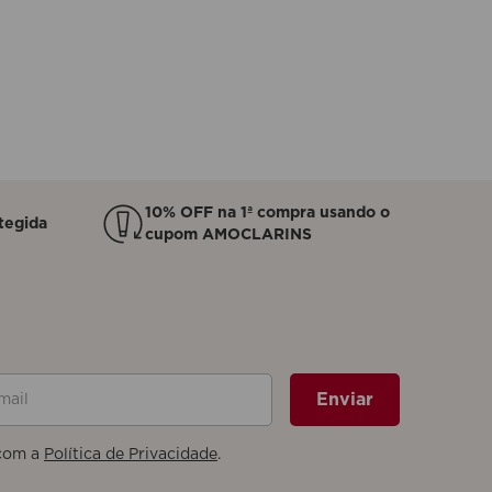
10% OFF na 1ª compra usando o
tegida
cupom AMOCLARINS
il
Enviar
com a
Política de Privacidade
.