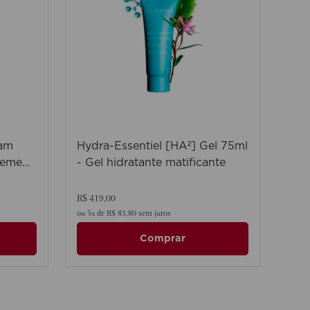
eam
Hydra-Essentiel [HA²] Gel 75ml
reme
- Gel hidratante matificante
ipos
R$
419
,
00
ou
5
x de
R$
83
,
80
sem juros
Comprar