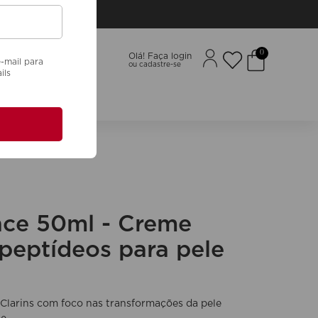
0
Olá! Faça login
-mail para
ils
Nossos Valores
nce 50ml - Creme
peptídeos para pele
Clarins com foco nas transformações da pele