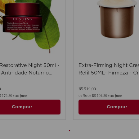
Restorative Night 50ml -
Extra-Firming Night Cr
Anti-idade Noturno
Refil 50ML- Firmeza - C
rador
facial noturno todos os t
de peles 40+
0
R$
519
,
00
$
179
,
80
sem juros
ou
5
x de
R$
103
,
80
sem juros
Comprar
Comprar