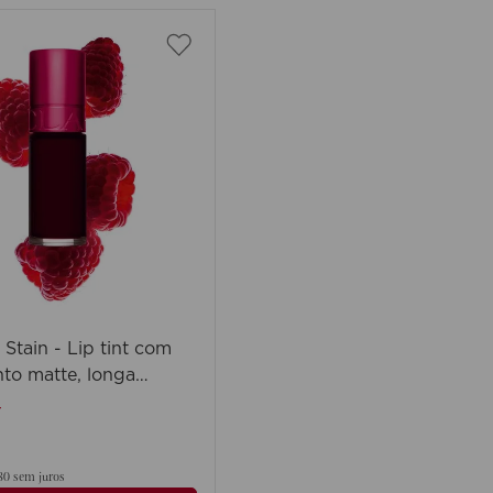
 Stain - Lip tint com
to matte, longa
 cobertura construível
80
sem juros