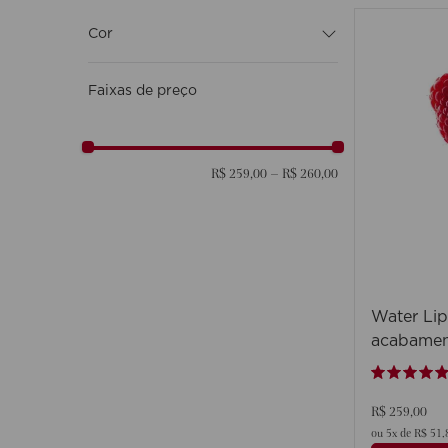
Protetor solar
Desodorantes
Cor
My Clarins
Clarins Precious
11 SOFT PINK WATER
Faixas de preço
Clarins Men
04 VIOLET WATER
01 ROSE WATER
R$ 259,00
–
R$ 260,00
03 RED WATER
09 DEEP RED WATER
Water Lip
acabamen
duração e
R$
259
,
00
ou
5
x de
R$
51
,