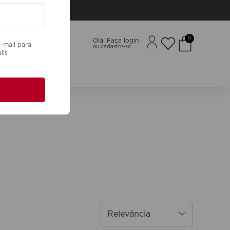
0
Olá! Faça login
-mail para
ils
Nossos Valores
Relevância