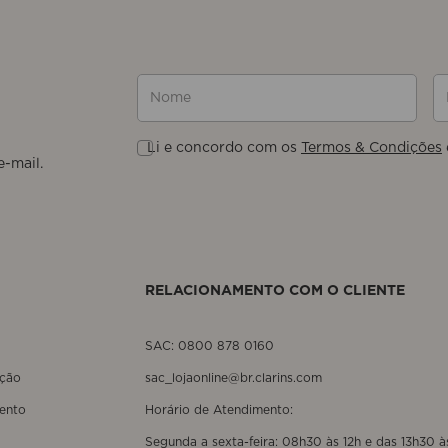
Nome
E-
Li e concordo com os
Termos & Condições
RELACIONAMENTO COM O CLIENTE
SAC: 0800 878 0160
ução
sac_lojaonline@br.clarins.com
ento
Horário de Atendimento:
Segunda a sexta-feira: 08h30 às 12h e das 13h30 à