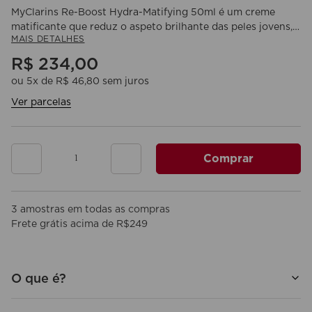
MyClarins Re-Boost Hydra-Matifying 50ml é um creme
matificante que reduz o aspeto brilhante das peles jovens,
MAIS DETALHES
mistas a oleosas. Formulado com o [Healthy Plant
Complex]: água de coco orgânica e um extrato de rosa dos
R$
234
,
00
Alpes orgânicos para uma pele saudavelmente luminosa.
ou
5
x de
R$
46
,
80
sem juros
Enriquecido com um extrato de medronheiro orgânico para
uma pele matificada de forma imediata e durável. Textura
Ver parcelas
creme leve e fresca, acabamento mate.
Comprar
3 amostras em todas as compras
Frete grátis acima de R$249
O que é?