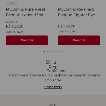
-
40
%
MyClarins Pure Reset
MyClarins Re-Fresh
Blemish Lotion 13ml -
Fatigue Fighter Eye
Loção Matificante
15ml - Área dos olhos
R$
205
,
00
R$
162
,
00
R$
123
,
00
4
R$
40
,
50
3
R$
41
,
00
Comprar
Comprar
Esta empresa atende a altos padrões de impacto social e
ambiental.
Saiba mais