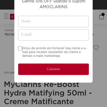
Ganhe 10% OFF usando o cupom
Frete grátis
acima de R$249
AMOCLARINS
0
Skincare
Rosto
My Clarins
MyClarins Re-Boost Hydra Matifying 50ml - Creme Matificante
Estou de acordo em fornecer meu nome e e-
mail para receber newsletter da Clarins e
demais e-mails marketings.
Cadastrar
S1011008
MyClarins Re-Boost
Hydra Matifying 50ml -
Creme Matificante